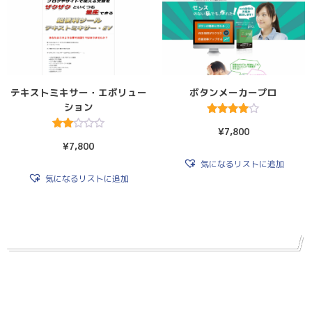
テキストミキサー・エボリュー
ボタンメーカープロ
ション
5段階中
¥
7,800
4.00
5段階
の評価
¥
7,800
中
2.50
気になるリストに追加
の評
価
気になるリストに追加