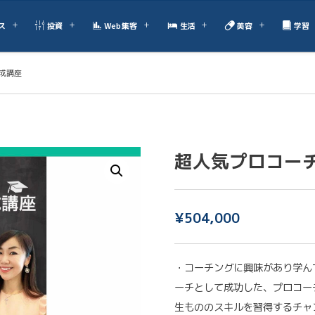
ス
投資
Web集客
生活
美容
学習
成講座
超人気プロコー
¥
504,000
・コーチングに興味があり学ん
ーチとして成功した、プロコー
生もののスキルを習得するチャ