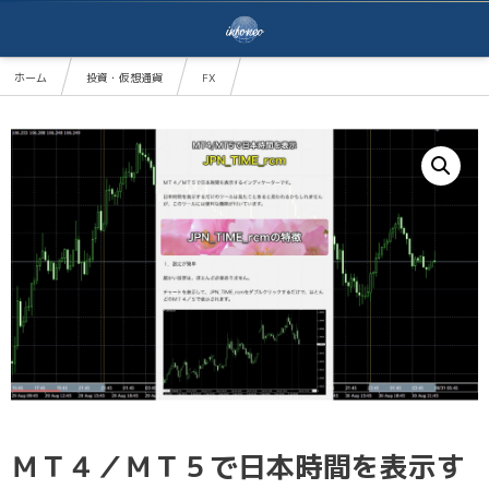
ホーム
投資・仮想通貨
FX
ＭＴ４／ＭＴ５で日本時間を表示するツール「JPN_TIME_rcm」
ＭＴ４／ＭＴ５で日本時間を表示す