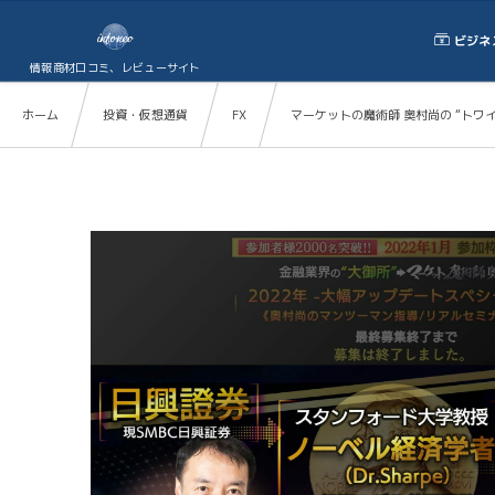
ビジネ
情報商材口コミ、レビューサイト
ホーム
投資・仮想通貨
FX
マーケットの魔術師 奥村尚の “トワ