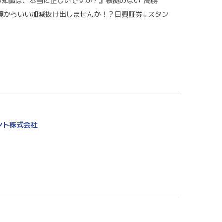
る知識は、本当に正しいですか？』根拠のない“高勝
環境からいい加減抜け出しませんか！？日興証券↓スタン
ント株式会社