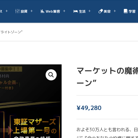
ス
投資
Web集客
生活
美容
学習
イライトゾーン”
マーケットの魔術
ーン”
¥
49,280
およそ30万人とも言われる、日