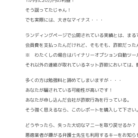
1か月に20万円の利益！
そう謡ってたじゃん！
でも実際には、大きなマイナス・・・
ランディングページで公開されている実績とは、まる
会員費を支払ったんだけれど、そもそも、詐欺だった
※ わたくしの場合はバイナリーオプション自動ツー
それ以外の連絡が取れているネット詐欺においては、
多くの方は勉強料と諦めてしまいますが・・・
あなたが騙されている可能性が高いです！
あなたが申し込んだ会社が詐欺行為を行っている。
そう強く思えるなら、このレポートを購入して下さい
どうやったら、失った大切なマニーを取り戻せるか？
悪徳業者が嫌がる弁護士先生も利用するキーをお知ら