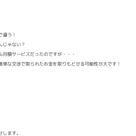
で違う！
んじゃない？
ル月額サービスだったのですが・・・
簡単な交渉で取られたお金を取りもどせる可能性が大です！
。
せします。