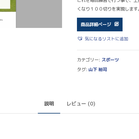
これを毎回練習で行う事で、上
くなり１００切りを実現します
商品詳細ページ
気になるリストに追加
カテゴリー:
スポーツ
タグ:
山下 裕司
説明
レビュー (0)