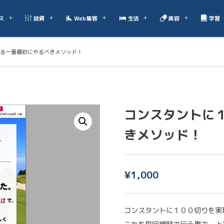
ス
投資
Web集客
生活
美容
学習
る一番最初にやるべきメソッド！
コンスタントに
きメソッド！
¥
1,000
コンスタントに１００切りを実