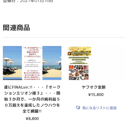
登録日：2021年01月16日
関連商品
遂にFINALvir.!!・・・『オーク
ヤフオク金脈
ションミリオン術３』・・・開
¥
15,800
始３か月で、一か月の純利益５
０万超えを達成したノウハウを
気になるリストに追加
全て網羅!!
¥
8,800