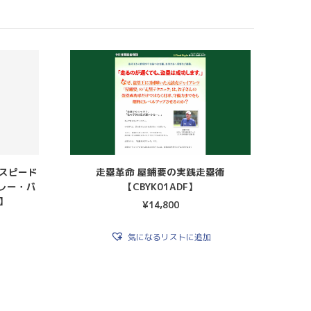
〜スピード
走塁革命 屋鋪要の実践走塁術
レー・バ
【CBYK01ADF】
4】
¥
14,800
気になるリストに追加