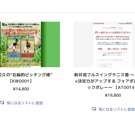
和久の“右脳的ピッチング術”
新井流フルスイングテニス塾 
【KW0001】
×決定力がアップする フォアボ
ックボレー〜 【AT001
¥
14,800
¥
19,800
気になるリストに追加
気になるリストに追加