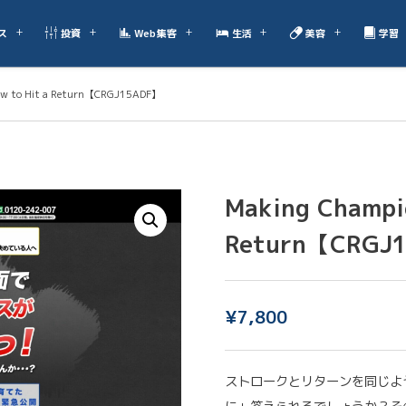
ス
投資
Web集客
生活
美容
学習
ow to Hit a Return【CRGJ15ADF】
Making Champio
Return【CRGJ
¥
7,800
ストロークとリターンを同じよ