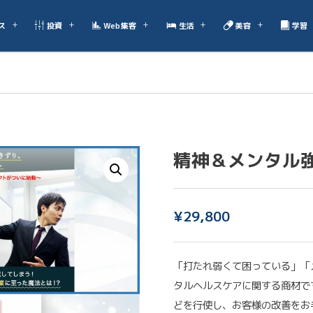
ス
投資
Web集客
生活
美容
学習
精神＆メンタル
¥
29,800
「打たれ弱くて困っている」「
タルヘルスケアに関する商材です
どを行使し、お客様の改善をお