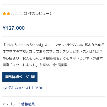
(
3
件のレビュー)
3
件の
利用
者評
¥
127,000
価に
基づ
く5段
階評
「H☆K Business School」は、コンテンツビジネスの基本から応用
価の
う
までを学ぶ学校となっております。コンテンツビジネスとは何か？
ち、
2.33
から始まり、収入をもたらす最終段階までをネットビジネスの基本
点
講座「スタートキット」を初め、全13講座…
商品詳細ページ
気になるリストに追加
カテゴリー:
情報起業