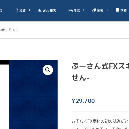
ス
投資
Web集客
生活
美容
学習
手法 閃-せん-
ぷーさん式FXス
せん-
¥
29,700
おそらくFX商材の初の試みだ