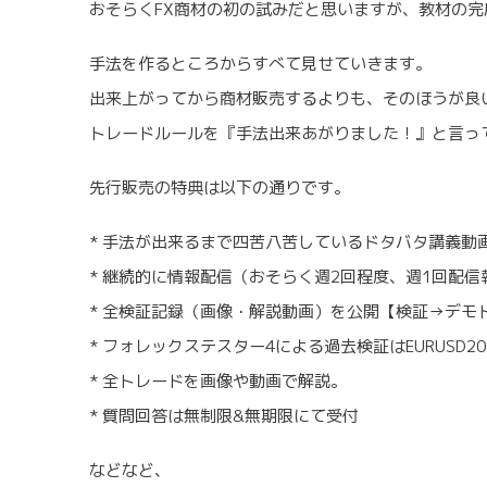
おそらくFX商材の初の試みだと思いますが、教材の
手法を作るところからすべて見せていきます。
出来上がってから商材販売するよりも、そのほうが良
トレードルールを『手法出来あがりました！』と言っ
先行販売の特典は以下の通りです。
* 手法が出来るまで四苦八苦しているドタバタ講義動
* 継続的に情報配信（おそらく週2回程度、週1回配
* 全検証記録（画像・解説動画）を公開【検証→デモ
* フォレックステスター4による過去検証はEURUSD
* 全トレードを画像や動画で解説。
* 質問回答は無制限&無期限にて受付
などなど、