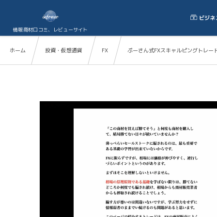
ビジネ
情報商材口コミ、レビューサイト
ホーム
投資・仮想通貨
FX
ぷーさん式FXスキャルピングトレード