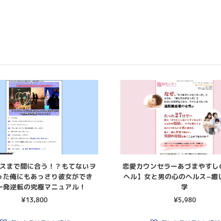
スまで間に合う！？もてないヲ
恋愛カウンセラーあづまやすし
った俺にもあっさり彼女ができ
ヘル】女と男の心のヘルス−癒
一発逆転の究極マニュアル！
学
¥
13,800
¥
5,980