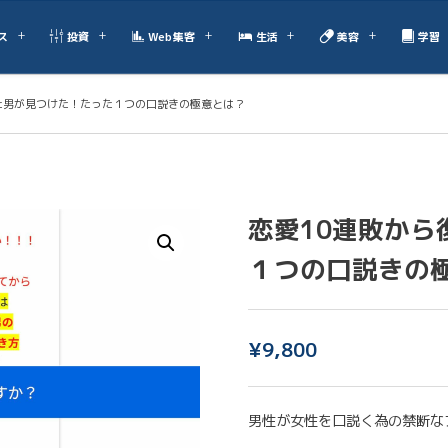
ス
投資
Web集客
生活
美容
学習
た男が見つけた！たった１つの口説きの極意とは？
恋愛10連敗か
１つの口説きの
¥
9,800
男性が女性を口説く為の禁断な