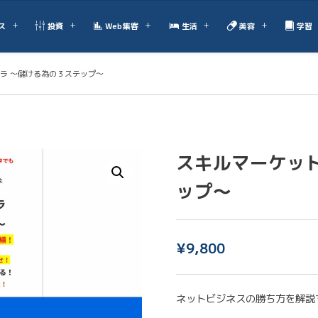
ス
投資
Web集客
生活
美容
学習
ラ 〜儲ける為の３ステップ〜
スキルマーケッ
ップ〜
¥
9,800
ネットビジネスの勝ち方を解説