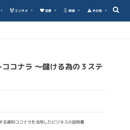
エンタメ
恋愛
娯楽
その他
トココナラ 〜儲ける為の３ステ
する資料ココナラを活用したビジネスの説明書