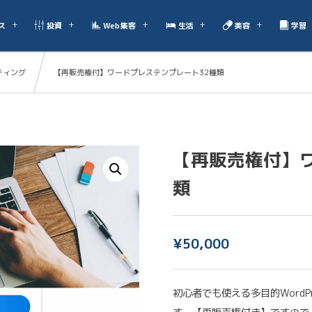
ス
投資
Web集客
生活
美容
学習
ティング
【再販売権付】ワードプレステンプレート32種類
【再販売権付】
類
¥
50,000
初心者でも使える多目的Word