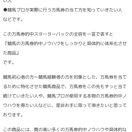
い人
●競馬プロが実際に行う万馬券の当て方を知っていきたい人
などです。
この万馬券的中スターターパックの全容を一言で表すと
『競馬の万馬券的中ノウハウをしっかりと具体的に体系化させ
た商品』
です。
競馬初心者の方〜競馬経験者の方を対象とした、万馬券を当て
るために特化させた競馬商品で、万馬券をこの先もずっと当て
続けていきたい人や、競馬プロが使用する本物の万馬券的中ノ
ウハウを得たい人などに、是非お手に取って頂きたいと思って
おります。
この商品には、質の高い多くの万馬券的中ノウハウや具体的な