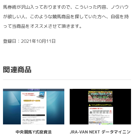
馬券術が沢山入っておりますので、こういった内容、ノウハウ
が欲しい人、このような競馬商品を探していた方へ、自信を持
って当商品をオススメさせて頂きます。
登録日：2021年10月11日
関連商品
中央競馬Y式投資法
JRA-VAN NEXT データマイニン