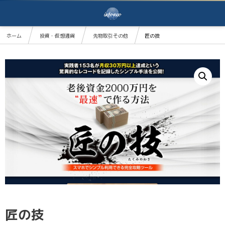
ホーム
投資・仮想通貨
先物取引その他
匠の技
匠の技