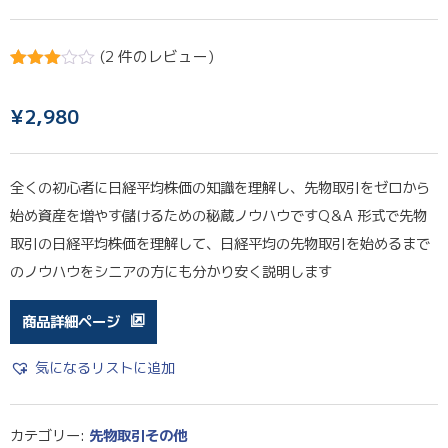
(
2
件のレビュー)
2
件の利
用者評
価に基
¥
2,980
づく5
段階評
価のう
ち、
全くの初心者に日経平均株価の知識を理解し、先物取引をゼロから
3.00
点
始め資産を増やす儲けるための秘蔵ノウハウですQ＆A 形式で先物
取引の日経平均株価を理解して、日経平均の先物取引を始めるまで
のノウハウをシニアの方にも分かり安く説明します
商品詳細ページ
気になるリストに追加
カテゴリー:
先物取引その他