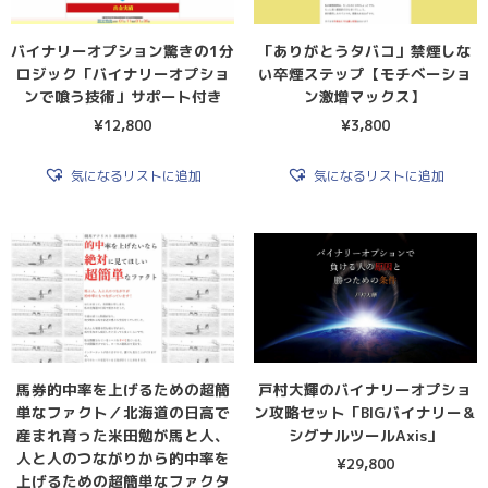
バイナリーオプション驚きの1分
「ありがとうタバコ」禁煙しな
ロジック「バイナリーオプショ
い卒煙ステップ【モチベーショ
ンで喰う技術」サポート付き
ン激増マックス】
¥
12,800
¥
3,800
気になるリストに追加
気になるリストに追加
馬券的中率を上げるための超簡
戸村大輝のバイナリーオプショ
単なファクト／北海道の日高で
ン攻略セット「BIGバイナリー＆
産まれ育った米田勉が馬と人、
シグナルツールAxis」
人と人のつながりから的中率を
¥
29,800
上げるための超簡単なファクタ