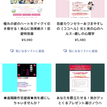
憧れの彼のハートをグイグイ引
恋愛カウンセラーあづまやすし
き寄せる！男心に効果絶大！恋
の【ココヘル】女と男の心のヘ
愛特効薬
ルス−癒しの心理学
¥
9,980
¥
5,980
気になるリストに追加
気になるリストに追加
■遠隔操作恋愛術■男を虜にし
あなたを際立たせる！男がグッ
ちゃいませんか？
とくるプレゼント選びノウハ