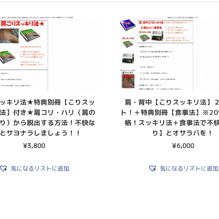
ッキリ法★特典別冊【こりスッ
肩・背中【こりスッキリ法】
法】付き★肩コリ・ハリ（肩の
ト！＋特典別冊【食事法】※2
り）から脱出する方法！不快な
格！スッキリ法＋食事法で不
とサヨナラしましょう！！
り】とオサラバを！
¥
3,800
¥
6,000
気になるリストに追加
気になるリストに追加