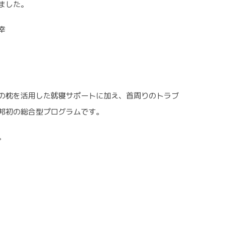
ました。
幸
1
の枕を活用した就寝サポートに加え、首周りのトラブ
邦初の総合型プログラムです。
。