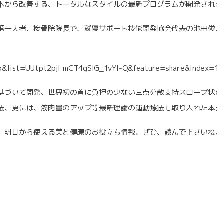
本から改善する、トータルなスタイルの最新プログラムが開発され
第一人者、接骨院院長で、就寝サポート技能開発協会代表の池田俊
o&list=UUtpt2pjHmCT4gSIG_1vYl-Q&feature=share&index=
基づいて開発、世界初の首に負担の少ない三点分散支持スロープ状
法、更には、筋肉量のアップ等最新理論の運動療法も取り入れた本
、明日から使える美と健康のお役立ち情報、ぜひ、読んで下さいね