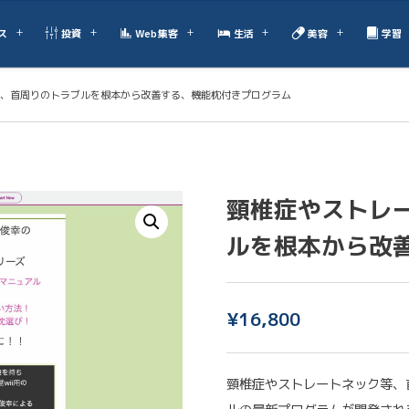
ス
投資
Web集客
生活
美容
学習
、首周りのトラブルを根本から改善する、機能枕付きプログラム
頸椎症やストレ
ルを根本から改
¥
16,800
頸椎症やストレートネック等、