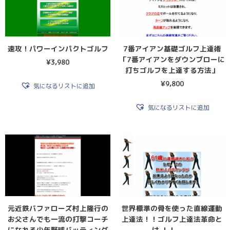
速攻！パワーインパクトゴルフ
7番アイアン基礎ゴルフ上達術
「7番アイアンをダウンブローに
¥
3,980
打ちゴルフを上達する方法」
¥
9,800
気になるリストに追加
気になるリストに追加
元近鉄バファローズ村上隆行の
世界標準の骨を使った直線運動
お父さんでも一流の打撃コーチ
上達法！！ゴルフ上達法革命と
になれる少年野球バッティング
は ！！