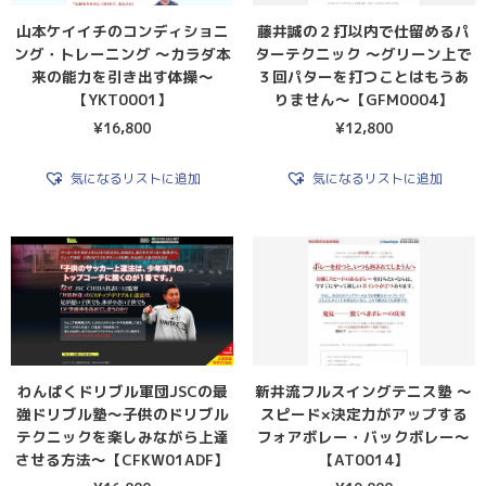
山本ケイイチのコンディショニ
藤井誠の２打以内で仕留めるパ
ング・トレーニング 〜カラダ本
ターテクニック 〜グリーン上で
来の能力を引き出す体操〜
３回パターを打つことはもうあ
【YKT0001】
りません〜【GFM0004】
¥
16,800
¥
12,800
気になるリストに追加
気になるリストに追加
わんぱくドリブル軍団JSCの最
新井流フルスイングテニス塾 〜
強ドリブル塾〜子供のドリブル
スピード×決定力がアップする
テクニックを楽しみながら上達
フォアボレー・バックボレー〜
させる方法〜【CFKW01ADF】
【AT0014】