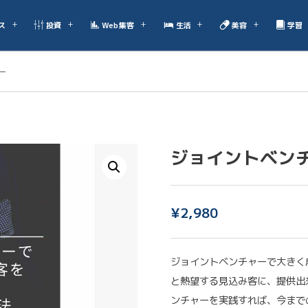
ス
投資
Web集客
生活
美容
学習
ー
ジョイントベン
¥
2,980
ジョイントベンチャーで大きく
と熱望する見込み客に、提供出
ンチャーを実践すれば、今まで