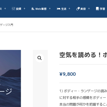
ス
投資
Web集客
生活
美容
学習
ゲージ入門
空気を読める！
¥
9,800
1) ボディー・ランゲージの
に対する相手の感情をボディー
本当の問題が何かを把握するこ