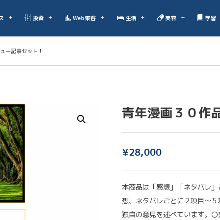
ス
投資
Web集客
生活
美容
学習
ュー記事セット！
青年漫画３０作
¥
28,000
本商品は「感想」「ネタバレ」
想、ネタバレごとに２項目〜５
独自の意見を述べています。〇