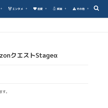
エンタメ
恋愛
娯楽
その他
azonクエストStageα
ます。