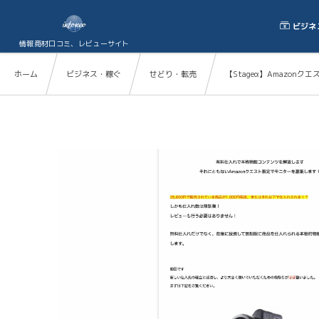
ビジネ
情報商材口コミ、レビューサイト
ホーム
ビジネス・稼ぐ
せどり・転売
【Stageα】Amazonクエス