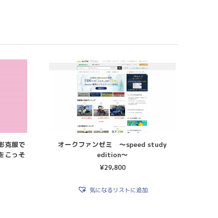
影克服で
オークファンゼミ 〜speed study
をこっそ
edition〜
¥
29,800
気になるリストに追加