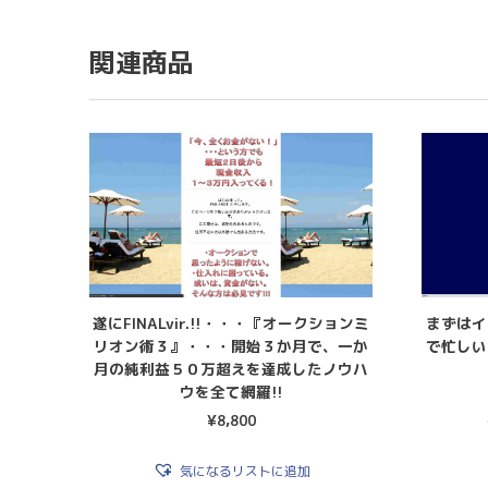
関連商品
遂にFINALvir.!!・・・『オークションミ
まずはイ
リオン術３』・・・開始３か月で、一か
で忙しい
月の純利益５０万超えを達成したノウハ
ウを全て網羅!!
¥
8,800
気になるリストに追加