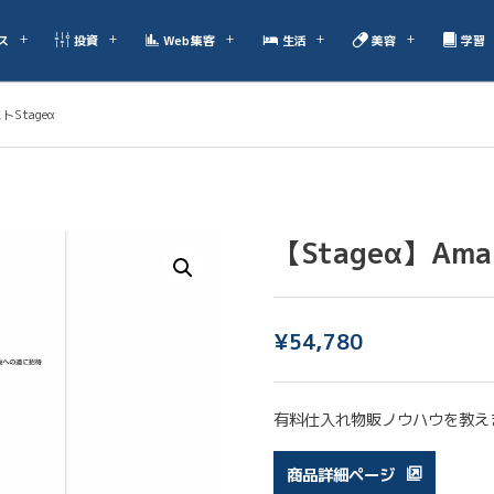
ス
投資
Web集客
生活
美容
学習
トStageα
【Stageα】Am
¥
54,780
有料仕入れ物販ノウハウを教え
商品詳細ページ