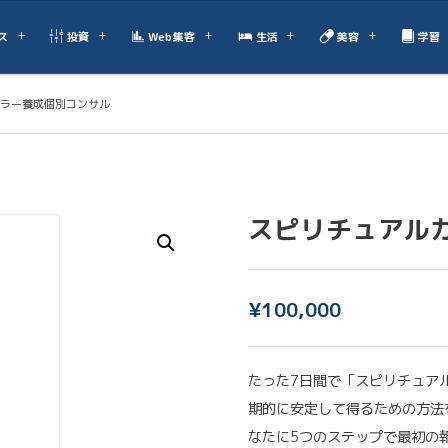
ス
投資
Web集客
生活
美容
学習
ラー養成個別コンサル
スピリチュアル
¥
100,000
たった7日間で「スピリチュア
期的に安定して得るための方法
なたに5つのステップで最初の