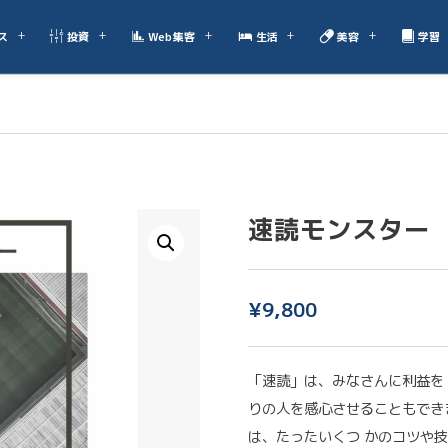
ス
投資
Web集客
生活
美容
学習
速読モンスター
¥
9,800
「速読」は、みなさんに利益を
りの人を感心させることもでき
は、たったいくつ かのコツや