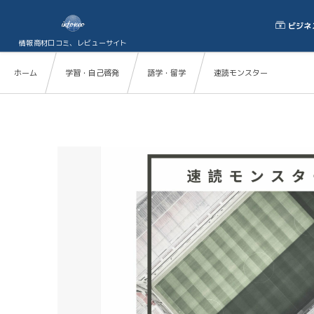
ビジネ
情報商材口コミ、レビューサイト
ホーム
学習・自己啓発
語学・留学
速読モンスター